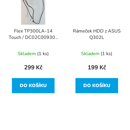
Flex TP300LA-14
Rámeček HDD z ASUS
Touch / DC02C00930S
Q302L
z ASUS Q302L
Skladem
(1 ks)
Skladem
(1 ks)
299 Kč
199 Kč
DO KOŠÍKU
DO KOŠÍKU