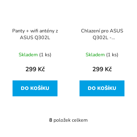
Panty + wifi antény z
Chlazení pro ASUS
ASUS Q302L
Q302L -
AT16W002FCS /
13NB05YAM0101-
Skladem
(1 ks)
Skladem
(1 ks)
FG0S
299 Kč
299 Kč
DO KOŠÍKU
DO KOŠÍKU
8
položek celkem
O
v
l