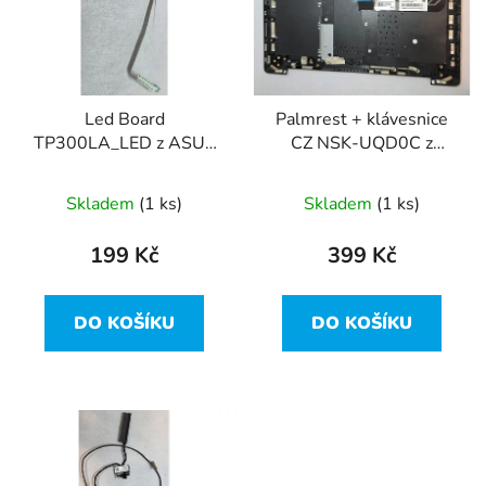
i
d
s
u
p
k
r
t
Led Board
Palmrest + klávesnice
o
ů
TP300LA_LED z ASUS
CZ NSK-UQD0C z
d
Q302L
ASUS Q302L
u
Skladem
(1 ks)
Skladem
(1 ks)
k
t
199 Kč
399 Kč
ů
DO KOŠÍKU
DO KOŠÍKU