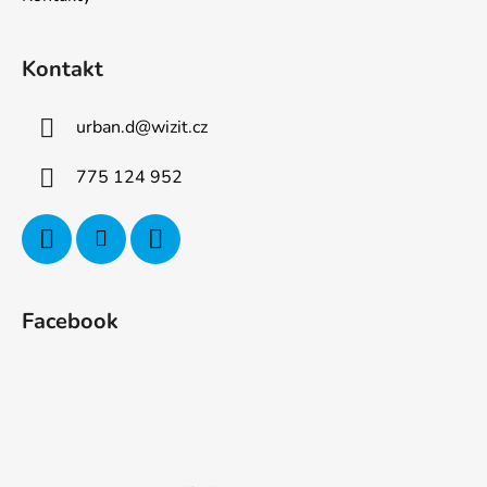
Kontakt
urban.d
@
wizit.cz
775 124 952
Facebook