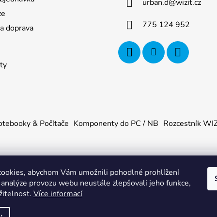
urban.d
@
wizit.cz
ze
775 124 952
 a doprava
ty
tebooky & Počítače
Komponenty do PC / NB
Rozcestník WI
ookies, abychom Vám umožnili pohodlné prohlížení
U
. Všechna práva vyhrazena.
|
Obchodní podmínky
|
Ochrana os
 analýze provozu webu neustále zlepšovali jeho funkce,
žitelnost.
Více informací
355144, DIČ: CZ88355144, se sídlem Adámkova 1448, 53901 H