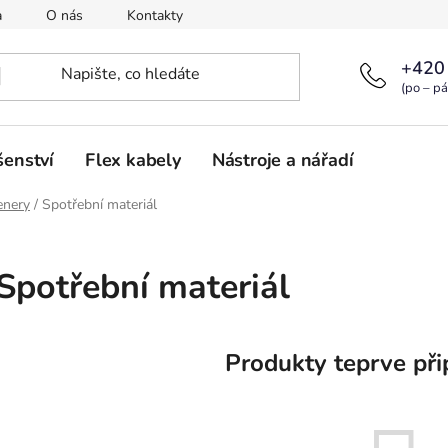
a
O nás
Kontakty
+420
(po – pá
šenství
Flex kabely
Nástroje a nářadí
enery
/
Spotřební materiál
Spotřební materiál
Produkty teprve při