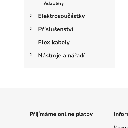
Adaptéry
Elektrosoučástky
Příslušenství
Flex kabely
Nástroje a nářadí
Z
á
p
Přijímáme online platby
Infor
a
t
Moje o