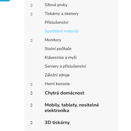
e
í
Síťové prvky
p
Tiskárny a skenery
a
Příslušenství
n
Spotřební materiál
e
Monitory
l
Stolní počítače
Klávesnice a myši
Servery a příslušenství
Záložní zdroje
Herní konzole
Chytrá domácnost
Mobily, tablety, nositelná
elektronika
3D tiskárny