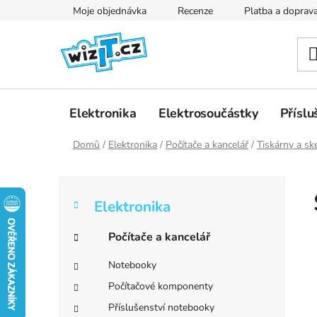
Přejít
Moje objednávka
Recenze
Platba a doprav
na
obsah
Elektronika
Elektrosoučástky
Příslu
Domů
/
Elektronika
/
Počítače a kancelář
/
Tiskárny a sk
P
K
Přeskočit
o
Elektronika
a
kategorie
s
t
t
Počítače a kancelář
e
r
g
Notebooky
a
o
Počítačové komponenty
r
n
i
Příslušenství notebooky
n