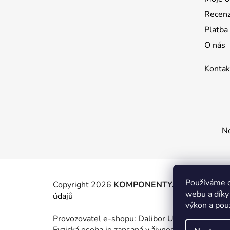
í
Recen
Platba
O nás
Kontak
No
Používáme c
Copyright 2026
KOMPONENTY.NET / WIZIT.E
webu a díky
údajů
výkon a pou
Provozovatel e-shopu: Dalibor Urban, IČ: 88