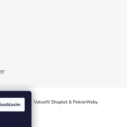
ZIT
obních
Vytvořil Shoptet
&
PekneWeby
Souhlasím
linsko.