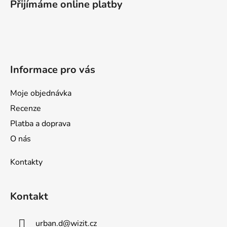
p
p
Přijímáme online platby
a
r
v
t
k
í
y
v
Informace pro vás
ý
p
i
Moje objednávka
s
Recenze
u
Platba a doprava
O nás
Kontakty
Kontakt
urban.d
@
wizit.cz