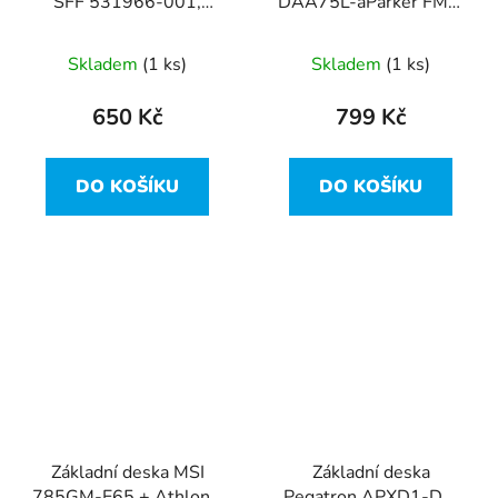
SFF 531966-001,
DAA75L-aParker FM1,
503335-001, 503336-
DDR3
000 socket AM3, AMD
Skladem
(1 ks)
Skladem
(1 ks)
785G, DDR3, DP, VGA
650 Kč
799 Kč
DO KOŠÍKU
DO KOŠÍKU
Základní deska MSI
Základní deska
785GM-E65 + Athlon II
Pegatron APXD1-DM