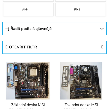
AM4
FM1
Ř
Řadit podle:
Nejlevnější
a
z
e
OTEVŘÍT FILTR
n
í
V
p
ý
r
p
o
i
d
s
u
p
k
r
t
Základní deska MSI
Základní deska MSI
o
ů