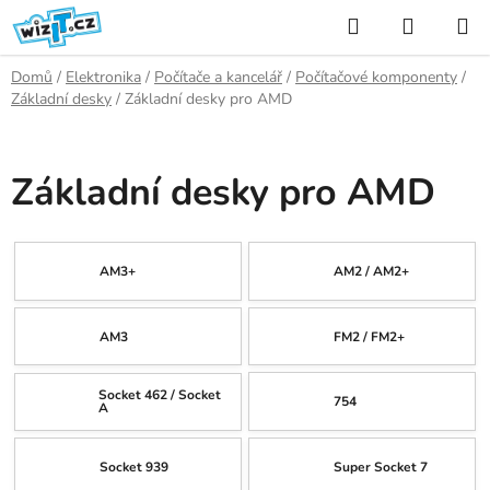
Přejít
Hledat
NÁKUP
na
KOŠÍK
obsah
Domů
/
Elektronika
/
Počítače a kancelář
/
Počítačové komponenty
/
Základní desky
/
Základní desky pro AMD
Základní desky pro AMD
AM3+
AM2 / AM2+
AM3
FM2 / FM2+
Socket 462 / Socket
754
A
Socket 939
Super Socket 7