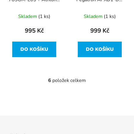
X2 265 + 7GB RAM
Redwood2 (HP OEM) +
4GB DDR3 + A45
Skladem
(1 ks)
Skladem
(1 ks)
995 Kč
999 Kč
DO KOŠÍKU
DO KOŠÍKU
6
položek celkem
O
v
l
á
d
a
Z
c
á
í