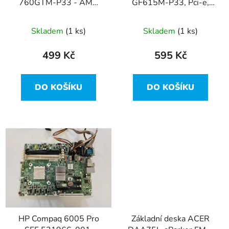
760GTM-P33 - AMD
GF615M-P33, Pci-e,
d
760G + AMD Athlon II
DDR3 , PATA, AM3
u
X2 245
Skladem
(1 ks)
Skladem
(1 ks)
k
t
499 Kč
595 Kč
ů
DO KOŠÍKU
DO KOŠÍKU
HP Compaq 6005 Pro
Základní deska ACER