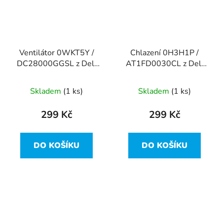
Ventilátor 0WKT5Y /
Chlazení 0H3H1P /
DC28000GGSL z Dell
AT1FD0030CL z Dell
Latitude E5470
Latitude E5470
Skladem
(1 ks)
Skladem
(1 ks)
299 Kč
299 Kč
DO KOŠÍKU
DO KOŠÍKU