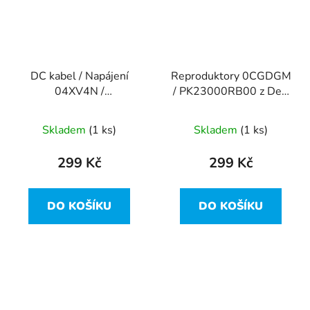
DC kabel / Napájení
Reproduktory 0CGDGM
04XV4N /
/ PK23000RB00 z Dell
DC30100VA00 z Dell
Latitude E5470
Latitude E5470
Skladem
(1 ks)
Skladem
(1 ks)
299 Kč
299 Kč
DO KOŠÍKU
DO KOŠÍKU