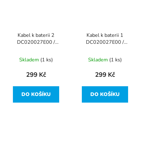
Kabel k baterii 2
Kabel k baterii 1
DC020027E00 /
DC020027E00 /
0C17R8 z Dell Latitude
0C17R8 z Dell Latitude
E5470
E5470
Skladem
(1 ks)
Skladem
(1 ks)
299 Kč
299 Kč
DO KOŠÍKU
DO KOŠÍKU