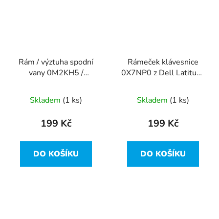
Rám / výztuha spodní
Rámeček klávesnice
vany 0M2KH5 /
0X7NP0 z Dell Latitude
AP1FD000500 z Dell
E5470
Latitude E5470
Skladem
(1 ks)
Skladem
(1 ks)
199 Kč
199 Kč
DO KOŠÍKU
DO KOŠÍKU