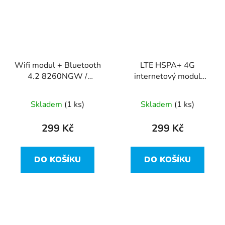
Wifi modul + Bluetooth
LTE HSPA+ 4G
4.2 8260NGW /
internetový modul
H84003-006 z Dell
EM7455 / DW5811e z
Latitude E5470
Dell Latitude E5470
Skladem
(1 ks)
Skladem
(1 ks)
299 Kč
299 Kč
DO KOŠÍKU
DO KOŠÍKU