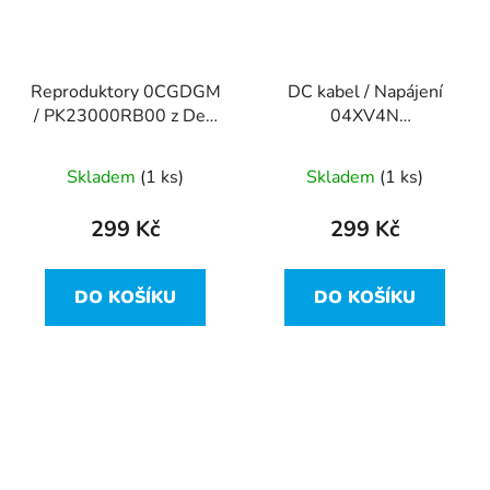
Reproduktory 0CGDGM
DC kabel / Napájení
/ PK23000RB00 z Dell
04XV4N
Latitude E5470
DC30100VA00 rev: 1.0
z Dell Latitude E5470
Skladem
(1 ks)
Skladem
(1 ks)
299 Kč
299 Kč
DO KOŠÍKU
DO KOŠÍKU