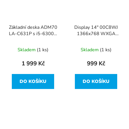
Základní deska ADM70
Display 14" 00C8WJ
LA-C631P s i5-6300U
1366x768 WXGA
z Dell Latitude E5470
30pin Slim matný Dell
Latitude E5470
Skladem
(1 ks)
Skladem
(1 ks)
1 999 Kč
999 Kč
DO KOŠÍKU
DO KOŠÍKU