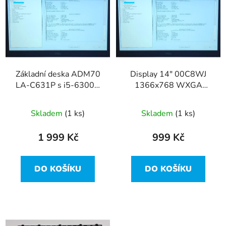
r
p
o
i
d
s
u
p
k
r
t
Základní deska ADM70
Display 14" 00C8WJ
o
ů
LA-C631P s i5-6300U
1366x768 WXGA
d
z Dell Latitude E5470
30pin Slim z Dell
u
Latitude E5470
Skladem
(1 ks)
Skladem
(1 ks)
k
t
1 999 Kč
999 Kč
ů
DO KOŠÍKU
DO KOŠÍKU