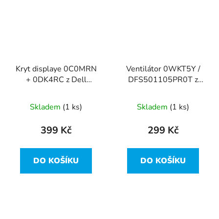
Kryt displaye 0C0MRN
Ventilátor 0WKT5Y /
+ 0DK4RC z Dell
DFS501105PR0T z
Latitude E5470
Dell Latitude E5470
Skladem
(1 ks)
Skladem
(1 ks)
399 Kč
299 Kč
DO KOŠÍKU
DO KOŠÍKU