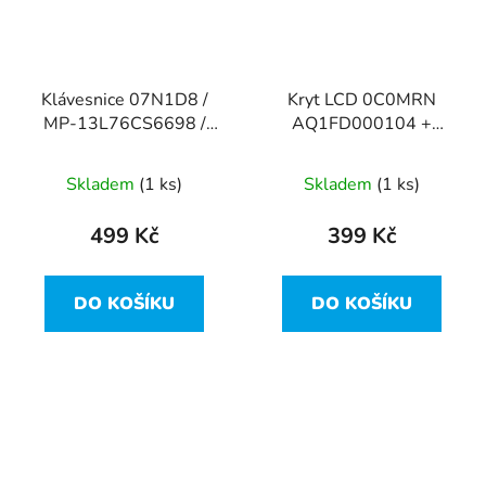
Klávesnice 07N1D8 /
Kryt LCD 0C0MRN
MP-13L76CS6698 /
AQ1FD000104 +
PK1313D3A10 z Dell
0DK4RC
Latitude E5470
AP1FD000800 z Dell
Skladem
(1 ks)
Skladem
(1 ks)
Latitude E5470
499 Kč
399 Kč
DO KOŠÍKU
DO KOŠÍKU