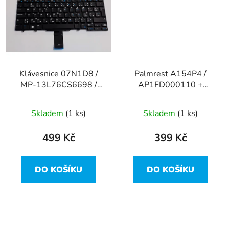
Klávesnice 07N1D8 /
Palmrest A154P4 /
MP-13L76CS6698 /
AP1FD000110 +
PK1313D3A10 z Dell
touchpad z Dell
Latitude E5470
Latitude E5470
Skladem
(1 ks)
Skladem
(1 ks)
499 Kč
399 Kč
DO KOŠÍKU
DO KOŠÍKU