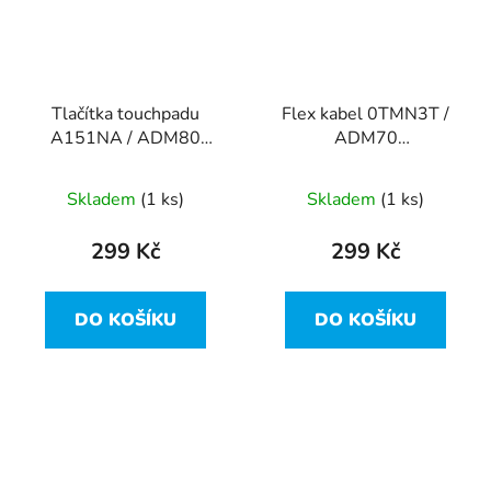
Tlačítka touchpadu
Flex kabel 0TMN3T /
A151NA / ADM80
ADM70
PK37B00H700 z Dell
DC02C00B210 z Dell
Latitude E5470
Latitude E5470
Skladem
(1 ks)
Skladem
(1 ks)
299 Kč
299 Kč
DO KOŠÍKU
DO KOŠÍKU