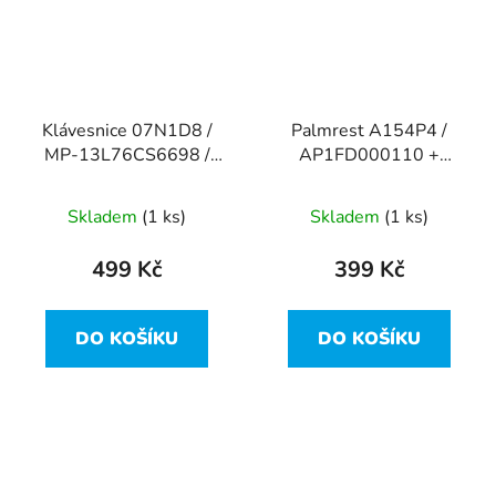
Klávesnice 07N1D8 /
Palmrest A154P4 /
MP-13L76CS6698 /
AP1FD000110 +
PK1313D3A10 z Dell
touchpad z Dell
Latitude E5470
Latitude E5470
Skladem
(1 ks)
Skladem
(1 ks)
499 Kč
399 Kč
DO KOŠÍKU
DO KOŠÍKU