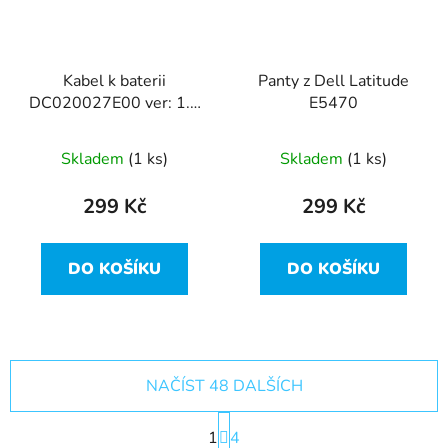
Kabel k baterii
Panty z Dell Latitude
DC020027E00 ver: 1.0
E5470
/ 0C17R8 z Dell
Latitude E5470
Skladem
(1 ks)
Skladem
(1 ks)
299 Kč
299 Kč
DO KOŠÍKU
DO KOŠÍKU
NAČÍST 48 DALŠÍCH
S
1
t
4