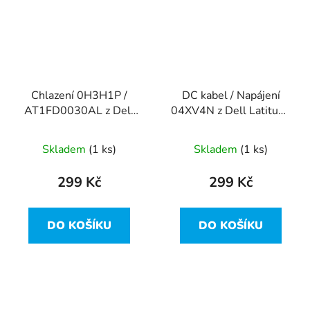
Chlazení 0H3H1P /
DC kabel / Napájení
AT1FD0030AL z Dell
04XV4N z Dell Latitude
Latitude E5470
E5470
Skladem
(1 ks)
Skladem
(1 ks)
299 Kč
299 Kč
DO KOŠÍKU
DO KOŠÍKU