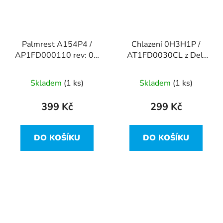
Palmrest A154P4 /
Chlazení 0H3H1P /
AP1FD000110 rev: 0C
AT1FD0030CL z Dell
+ touchpad z Dell
Latitude E5470
Latitude E5470
Skladem
(1 ks)
Skladem
(1 ks)
399 Kč
299 Kč
DO KOŠÍKU
DO KOŠÍKU