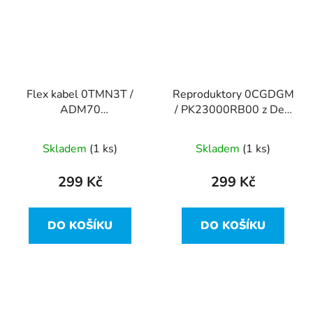
Flex kabel 0TMN3T /
Reproduktory 0CGDGM
ADM70
/ PK23000RB00 z Dell
DC02C00B210 rev: 1.0
Latitude E5470
z Dell Latitude E5470
Skladem
(1 ks)
Skladem
(1 ks)
299 Kč
299 Kč
DO KOŠÍKU
DO KOŠÍKU