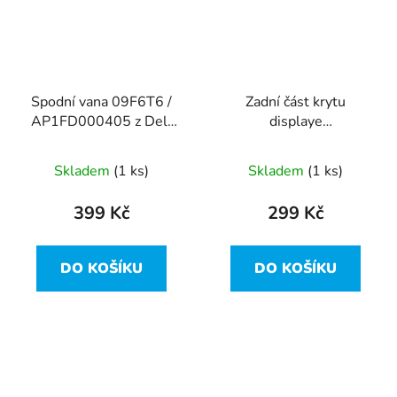
Spodní vana 09F6T6 /
Zadní část krytu
AP1FD000405 z Dell
displaye
Latitude E5470
AQ1FD000102 /
0C0MRN z Dell
Skladem
(1 ks)
Skladem
(1 ks)
Latitude E5470
399 Kč
299 Kč
DO KOŠÍKU
DO KOŠÍKU