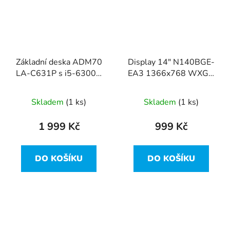
Základní deska ADM70
Display 14" N140BGE-
LA-C631P s i5-6300U
EA3 1366x768 WXGA
z Dell Latitude E5470
30pin Slim Dell
Latitude E5470
Skladem
(1 ks)
Skladem
(1 ks)
1 999 Kč
999 Kč
DO KOŠÍKU
DO KOŠÍKU