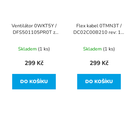
Ventilátor 0WKT5Y /
Flex kabel 0TMN3T /
DFS501105PR0T z
DC02C00B210 rev: 1.0
Dell Latitude E5470
A00 z Dell Latitude
E5470
Skladem
(1 ks)
Skladem
(1 ks)
299 Kč
299 Kč
DO KOŠÍKU
DO KOŠÍKU