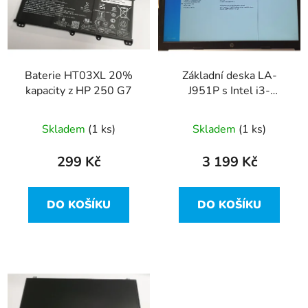
i
d
s
u
p
k
r
t
Baterie HT03XL 20%
Základní deska LA-
o
ů
kapacity z HP 250 G7
J951P s Intel i3-
d
1005G1 z HP 250 G7
u
Skladem
(1 ks)
Skladem
(1 ks)
k
t
299 Kč
3 199 Kč
ů
DO KOŠÍKU
DO KOŠÍKU