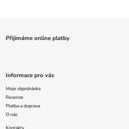
á
d
a
Z
c
á
í
p
p
Přijímáme online platby
a
r
v
t
k
í
y
v
Informace pro vás
ý
p
i
Moje objednávka
s
Recenze
u
Platba a doprava
O nás
Kontakty