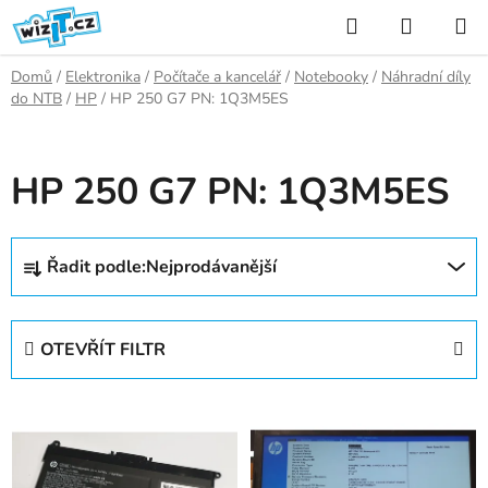
Přejít
Hledat
NÁKUP
na
KOŠÍK
obsah
Domů
/
Elektronika
/
Počítače a kancelář
/
Notebooky
/
Náhradní díly
do NTB
/
HP
/
HP 250 G7 PN: 1Q3M5ES
HP 250 G7 PN: 1Q3M5ES
Ř
Řadit podle:
Nejprodávanější
a
z
e
OTEVŘÍT FILTR
n
í
V
p
ý
r
p
o