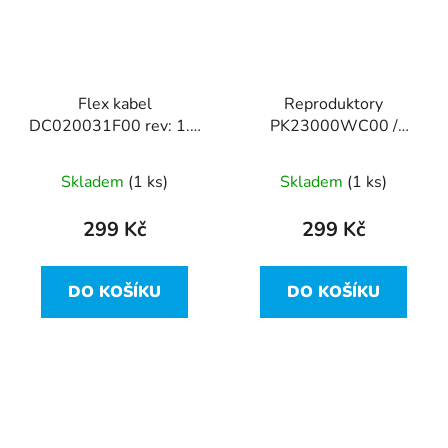
Flex kabel
Reproduktory
DC020031F00 rev: 1.0
PK23000WC00 /
/ L49999-001 z HP
L20453-001 z HP 250
250 G7
G7
Skladem
(1 ks)
Skladem
(1 ks)
299 Kč
299 Kč
DO KOŠÍKU
DO KOŠÍKU