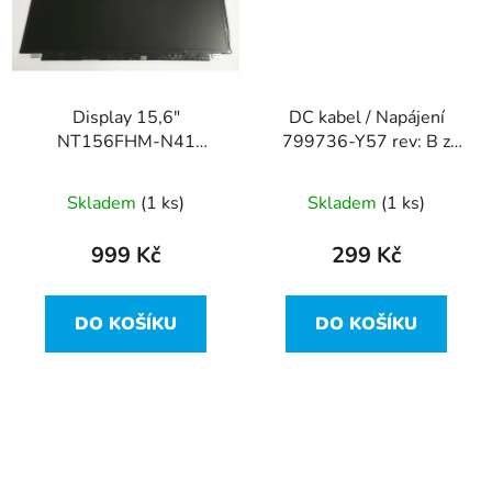
Display 15,6"
DC kabel / Napájení
NT156FHM-N41
799736-Y57 rev: B z
1920x1080 WUXGA
HP 250 G7
30pin Slim z HP 250
Skladem
(1 ks)
Skladem
(1 ks)
G7
999 Kč
299 Kč
DO KOŠÍKU
DO KOŠÍKU