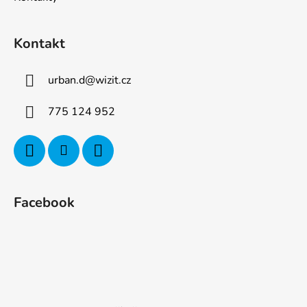
Kontakt
urban.d
@
wizit.cz
775 124 952
Facebook