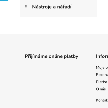
e
í
Nástroje a nářadí
p
a
n
e
l
Z
á
p
Přijímáme online platby
Infor
a
t
Moje o
í
Recen
Platba
O nás
Kontak