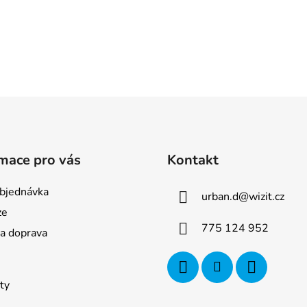
mace pro vás
Kontakt
bjednávka
urban.d
@
wizit.cz
ze
775 124 952
 a doprava
ty