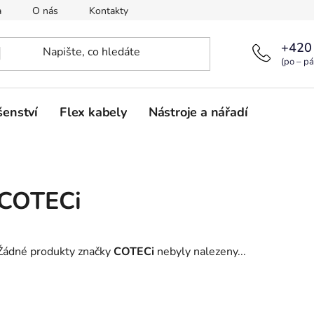
a
O nás
Kontakty
+420
(po – pá
šenství
Flex kabely
Nástroje a nářadí
COTECi
Žádné produkty značky
COTECi
nebyly nalezeny...