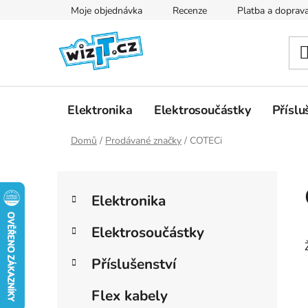
Přejít
Moje objednávka
Recenze
Platba a doprav
na
obsah
Elektronika
Elektrosoučástky
Příslu
Domů
/
Prodávané značky
/
COTECi
P
K
Přeskočit
o
Elektronika
a
kategorie
s
t
t
Elektrosoučástky
e
r
g
Příslušenství
a
o
r
n
Flex kabely
i
n