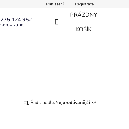
Přihlášení
Registrace
PRÁZDNÝ
 775 124 952
: 8:00 – 20:00)
NÁKUPNÍ
KOŠÍK
KOŠÍK
Ř
Řadit podle:
Nejprodávanější
a
z
e
n