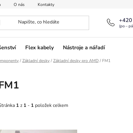
a
O nás
Kontakty
+420
(po – pá
šenství
Flex kabely
Nástroje a nářadí
omponenty
/
Základní desky
/
Základní desky pro AMD
/
FM1
FM1
Stránka
1
z
1
-
1
položek celkem
V
ý