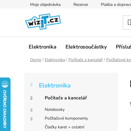
Přejít
Moje objednávka
Recenze
Platba a doprav
na
obsah
Elektronika
Elektrosoučástky
Příslu
Domů
/
Elektronika
/
Počítače a kancelář
/
Počítačové k
P
K
Přeskočit
o
Elektronika
a
kategorie
s
t
t
Počítače a kancelář
e
r
g
Notebooky
a
o
Počítačové komponenty
r
n
i
Čtečky karet + ostatní
n