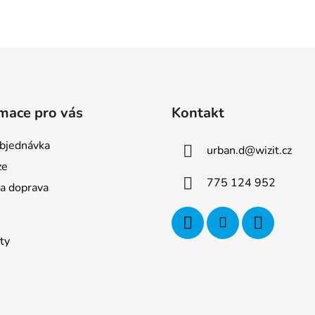
mace pro vás
Kontakt
bjednávka
urban.d
@
wizit.cz
ze
775 124 952
 a doprava
ty