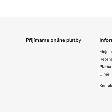
Z
á
p
Přijímáme online platby
Infor
a
t
Moje o
í
Recen
Platba
O nás
Kontak