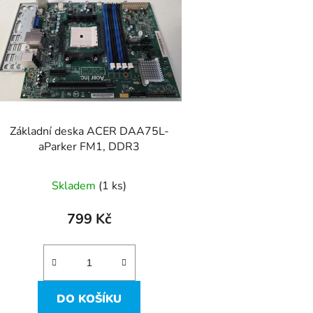
p
s
p
r
o
d
Základní deska ACER DAA75L-
u
aParker FM1, DDR3
k
t
Skladem
(1 ks)
ů
799 Kč
DO KOŠÍKU