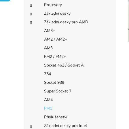
e
í
Procesory
i
p
Základní desky
a
Základní desky pro AMD
n
AM3+
e
AM2 / AM2+
l
AM3
FM2 / FM2+
Socket 462 / Socket A
754
Socket 939
Super Socket 7
AM4
FM1
Příslušenství
Základní desky pro Intel