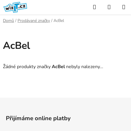
Přejít
Hledat
NÁKUP
na
KOŠÍK
obsah
Domů
/
Prodávané značky
/
AcBel
AcBel
Žádné produkty značky
AcBel
nebyly nalezeny...
Z
á
p
Přijímáme online platby
a