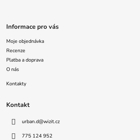
t
í
Informace pro vás
Moje objednávka
Recenze
Platba a doprava
O nás
Kontakty
Kontakt
urban.d
@
wizit.cz
775 124 952