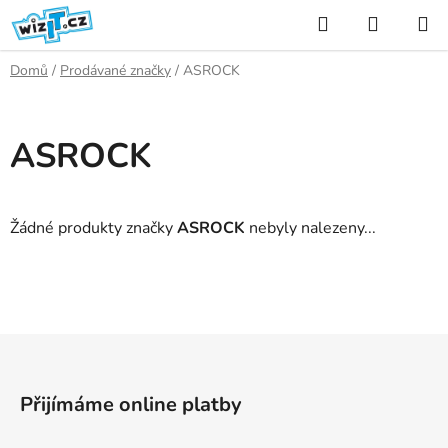
Přejít
Hledat
NÁKUP
na
KOŠÍK
obsah
Domů
/
Prodávané značky
/
ASROCK
ASROCK
Žádné produkty značky
ASROCK
nebyly nalezeny...
Z
á
p
Přijímáme online platby
a