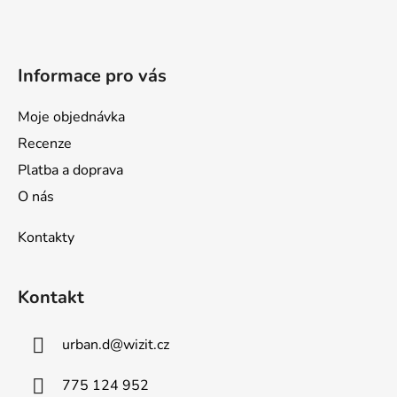
t
í
Informace pro vás
Moje objednávka
Recenze
Platba a doprava
O nás
Kontakty
Kontakt
urban.d
@
wizit.cz
775 124 952