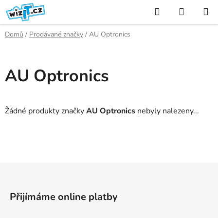
Přejít
Hledat
NÁKUP
na
KOŠÍK
obsah
Domů
/
Prodávané značky
/
AU Optronics
AU Optronics
Žádné produkty značky
AU Optronics
nebyly nalezeny...
Z
á
p
Přijímáme online platby
a