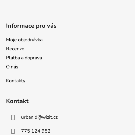
t
í
Informace pro vás
Moje objednávka
Recenze
Platba a doprava
O nás
Kontakty
Kontakt
urban.d
@
wizit.cz
775 124 952