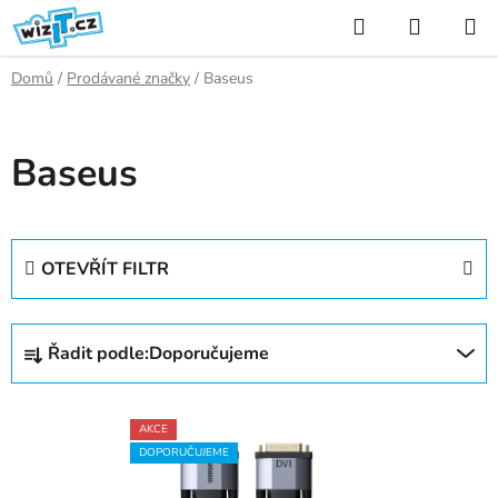
Přejít
Hledat
NÁKUP
na
KOŠÍK
obsah
Domů
/
Prodávané značky
/
Baseus
Baseus
OTEVŘÍT FILTR
Ř
Řadit podle:
Doporučujeme
a
z
V
e
AKCE
ý
n
DOPORUČUJEME
p
í