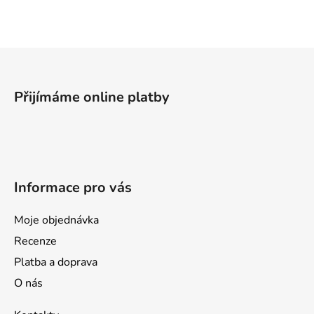
l
á
d
a
Z
c
á
í
p
p
Přijímáme online platby
a
r
v
t
k
í
y
v
Informace pro vás
ý
p
i
Moje objednávka
s
Recenze
u
Platba a doprava
O nás