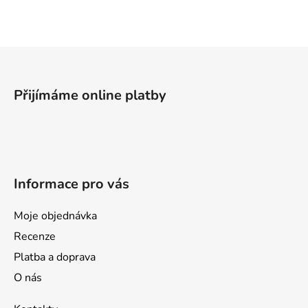
l
á
d
a
Z
c
á
í
p
p
Přijímáme online platby
a
r
v
t
k
í
y
v
Informace pro vás
ý
p
i
Moje objednávka
s
Recenze
u
Platba a doprava
O nás