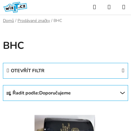
Přejít
Hledat
NÁKUP
na
KOŠÍK
obsah
Domů
/
Prodávané značky
/
BHC
BHC
OTEVŘÍT FILTR
Ř
Řadit podle:
Doporučujeme
a
z
V
e
ý
n
p
í