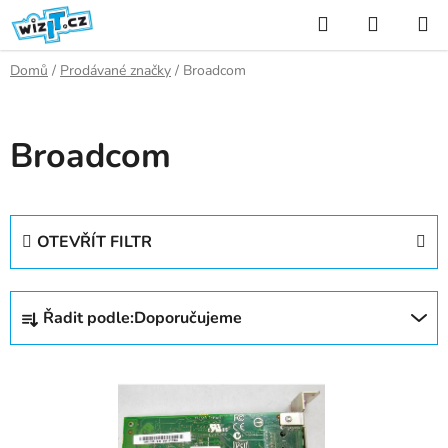
Přejít
Hledat
NÁKUP
na
KOŠÍK
obsah
Domů
/
Prodávané značky
/
Broadcom
Broadcom
OTEVŘÍT FILTR
Ř
Řadit podle:
Doporučujeme
a
z
V
e
ý
n
p
í