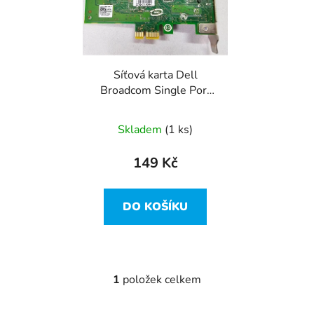
i
p
s
r
p
o
r
d
Síťová karta Dell
o
u
Broadcom Single Port
d
k
PCIe 1 Gbps - 0D765K
u
t
LOW profil
Skladem
(1 ks)
k
ů
t
149 Kč
ů
DO KOŠÍKU
1
položek celkem
O
v