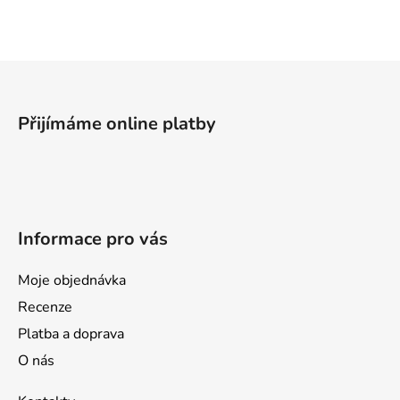
l
á
d
a
Z
c
á
í
p
p
Přijímáme online platby
a
r
v
t
k
í
y
v
Informace pro vás
ý
p
i
Moje objednávka
s
Recenze
u
Platba a doprava
O nás