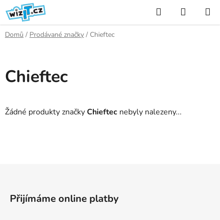
Přejít
Hledat
NÁKUP
na
KOŠÍK
obsah
Domů
/
Prodávané značky
/
Chieftec
Chieftec
Žádné produkty značky
Chieftec
nebyly nalezeny...
Z
á
p
Přijímáme online platby
a