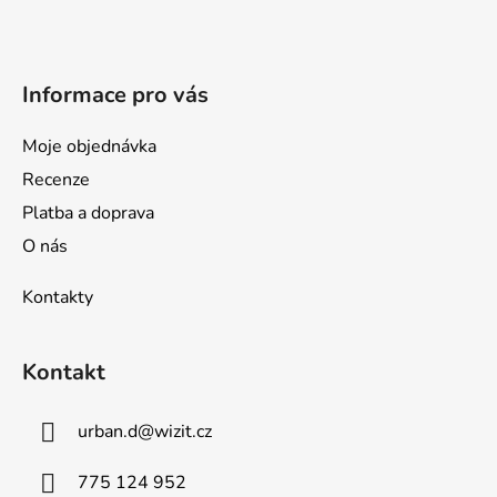
t
í
Informace pro vás
Moje objednávka
Recenze
Platba a doprava
O nás
Kontakty
Kontakt
urban.d
@
wizit.cz
775 124 952