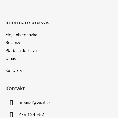
t
í
Informace pro vás
Moje objednávka
Recenze
Platba a doprava
O nás
Kontakty
Kontakt
urban.d
@
wizit.cz
775 124 952