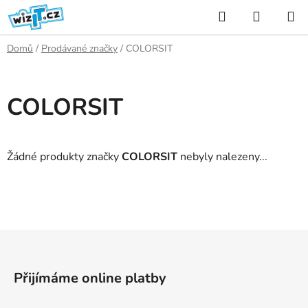
Přejít
Hledat
NÁKUP
na
KOŠÍK
obsah
Domů
/
Prodávané značky
/
COLORSIT
COLORSIT
Žádné produkty značky
COLORSIT
nebyly nalezeny...
Z
á
p
Přijímáme online platby
a