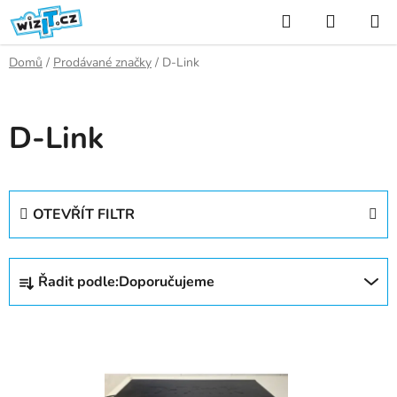
Přejít
Hledat
NÁKUP
na
KOŠÍK
obsah
Domů
/
Prodávané značky
/
D-Link
D-Link
OTEVŘÍT FILTR
Ř
Řadit podle:
Doporučujeme
a
z
V
e
ý
n
p
í