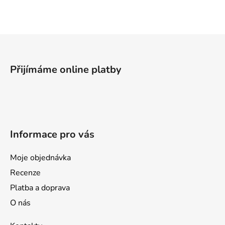
l
á
d
a
Z
c
á
í
p
p
Přijímáme online platby
a
r
v
t
k
í
y
v
Informace pro vás
ý
p
i
Moje objednávka
s
Recenze
u
Platba a doprava
O nás