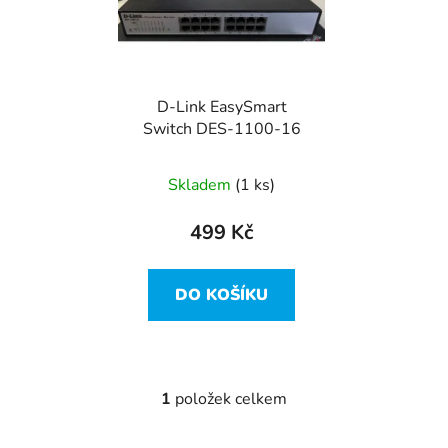
i
p
s
r
p
o
r
d
D‑Link EasySmart
o
u
Switch DES‑1100‑16
d
k
u
t
Skladem
(1 ks)
k
ů
t
499 Kč
ů
DO KOŠÍKU
1
položek celkem
O
v