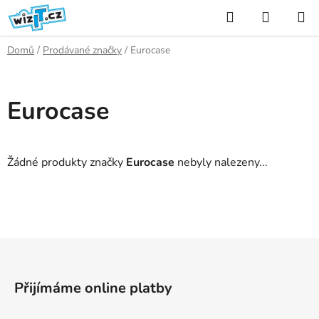
Přejít
Hledat
NÁKUP
na
KOŠÍK
obsah
Domů
/
Prodávané značky
/
Eurocase
Eurocase
Žádné produkty značky
Eurocase
nebyly nalezeny...
Z
á
p
Přijímáme online platby
a