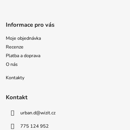
t
í
Informace pro vás
Moje objednávka
Recenze
Platba a doprava
O nás
Kontakty
Kontakt
urban.d
@
wizit.cz
775 124 952