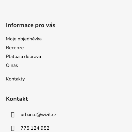
t
í
Informace pro vás
Moje objednávka
Recenze
Platba a doprava
O nás
Kontakty
Kontakt
urban.d
@
wizit.cz
775 124 952