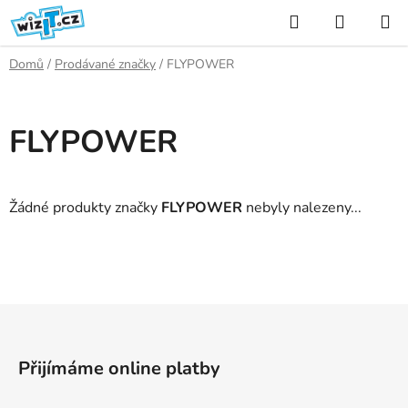
Přejít
Hledat
NÁKUP
na
KOŠÍK
obsah
Domů
/
Prodávané značky
/
FLYPOWER
FLYPOWER
Žádné produkty značky
FLYPOWER
nebyly nalezeny...
Z
á
p
Přijímáme online platby
a