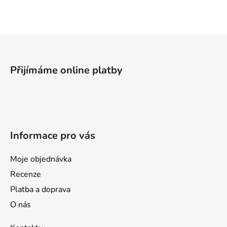
l
á
d
a
Z
c
á
í
p
p
Přijímáme online platby
a
r
v
t
k
í
y
v
Informace pro vás
ý
p
i
Moje objednávka
s
Recenze
u
Platba a doprava
O nás