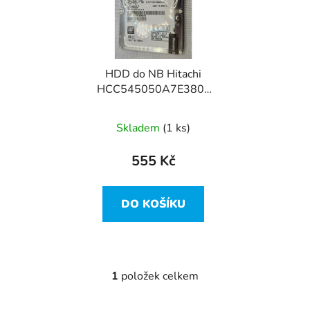
i
p
s
r
p
o
r
d
HDD do NB Hitachi
o
u
HCC545050A7E380 ,
d
k
500GB, SATA-II - 1
u
t
hodina v běhu!
Skladem
(1 ks)
k
ů
t
555 Kč
ů
DO KOŠÍKU
1
položek celkem
O
v