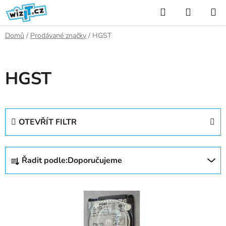
Přejít
Hledat
NÁKUP
na
KOŠÍK
obsah
Domů
/
Prodávané značky
/
HGST
HGST
OTEVŘÍT FILTR
Ř
Řadit podle:
Doporučujeme
a
z
V
e
ý
n
p
í