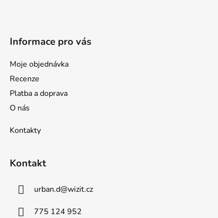
t
í
Informace pro vás
Moje objednávka
Recenze
Platba a doprava
O nás
Kontakty
Kontakt
urban.d
@
wizit.cz
775 124 952