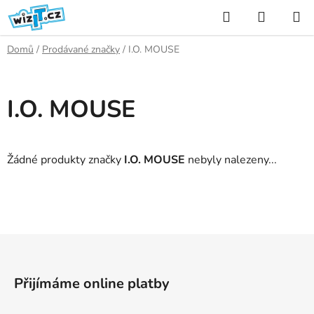
Přejít
Hledat
NÁKUP
na
KOŠÍK
obsah
Domů
/
Prodávané značky
/
I.O. MOUSE
I.O. MOUSE
Žádné produkty značky
I.O. MOUSE
nebyly nalezeny...
Z
á
p
Přijímáme online platby
a