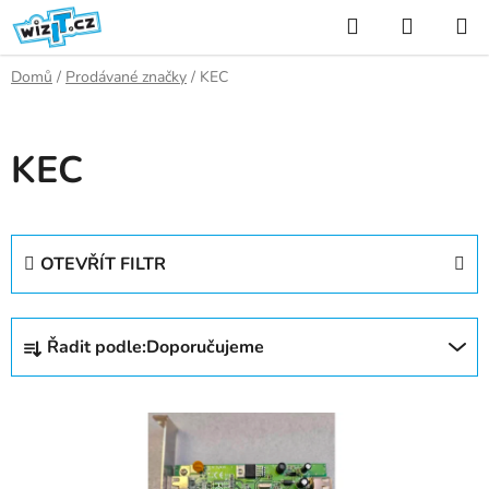
Přejít
Hledat
NÁKUP
na
KOŠÍK
obsah
Domů
/
Prodávané značky
/
KEC
KEC
OTEVŘÍT FILTR
Ř
Řadit podle:
Doporučujeme
a
z
V
e
ý
n
p
í