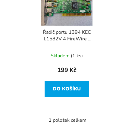
i
p
s
r
p
o
r
d
Řadič portu 1394 KEC
o
u
L1582V 4 FireWire -
d
k
chip VIA VT306
u
t
Skladem
(1 ks)
k
ů
t
199 Kč
ů
DO KOŠÍKU
1
položek celkem
O
v