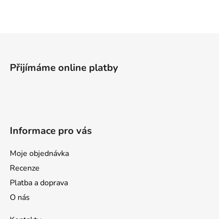
l
á
d
a
Z
c
á
í
p
p
Přijímáme online platby
a
r
v
t
k
í
y
v
Informace pro vás
ý
p
i
Moje objednávka
s
Recenze
u
Platba a doprava
O nás