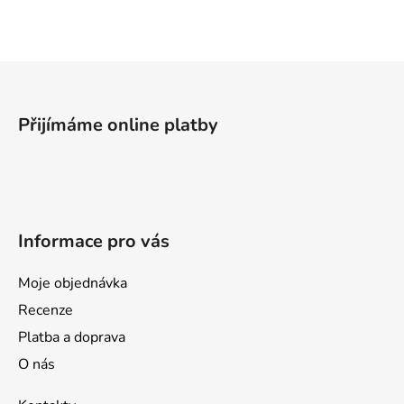
l
á
d
a
Z
c
á
í
p
p
Přijímáme online platby
a
r
v
t
k
í
y
v
Informace pro vás
ý
p
i
Moje objednávka
s
Recenze
u
Platba a doprava
O nás