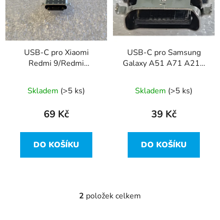
i
p
s
r
p
o
r
d
USB-C pro Xiaomi
USB-C pro Samsung
o
u
Redmi 9/Redmi
Galaxy A51 A71 A21S
d
k
Note11/
A40S A50S A20 A30
u
t
Note10/Note10Pro/K30/Note8/Note8Pro/Note8T/Note9
A40 A50 A60 A70
Skladem
(>5 ks)
Skladem
(>5 ks)
k
ů
Pro/Poco M3
t
69 Kč
39 Kč
ů
DO KOŠÍKU
DO KOŠÍKU
2
položek celkem
O
v