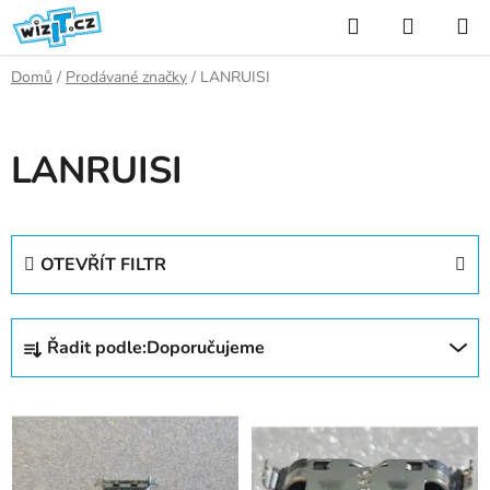
Přejít
Hledat
NÁKUP
na
KOŠÍK
obsah
Domů
/
Prodávané značky
/
LANRUISI
LANRUISI
OTEVŘÍT FILTR
Ř
Řadit podle:
Doporučujeme
a
z
V
e
ý
n
p
í