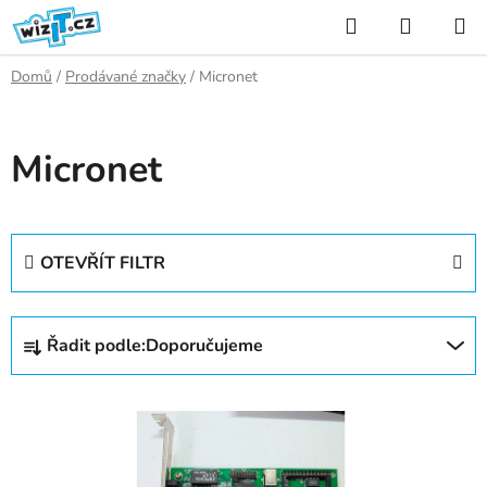
Přejít
Hledat
NÁKUP
na
KOŠÍK
obsah
Domů
/
Prodávané značky
/
Micronet
Micronet
OTEVŘÍT FILTR
Ř
Řadit podle:
Doporučujeme
a
z
V
e
ý
n
p
í