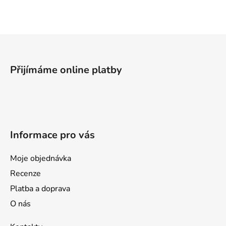
l
á
d
a
Z
c
á
í
p
p
Přijímáme online platby
a
r
v
t
k
í
y
v
Informace pro vás
ý
p
i
Moje objednávka
s
Recenze
u
Platba a doprava
O nás