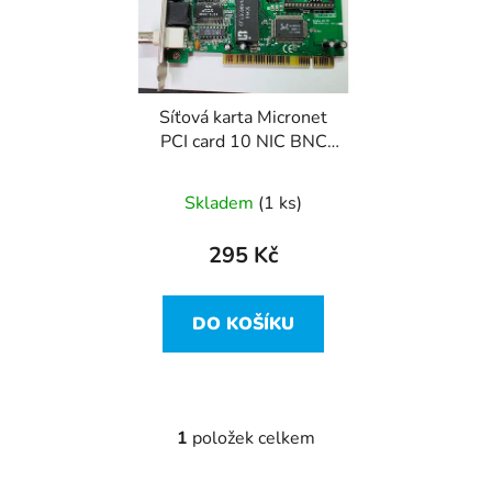
i
p
s
r
p
o
r
d
Síťová karta Micronet
o
u
PCI card 10 NIC BNC
d
k
and RJ45 10/100
u
t
(SP2082A V2)
Skladem
(1 ks)
k
ů
t
295 Kč
ů
DO KOŠÍKU
1
položek celkem
O
v