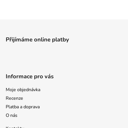
l
á
d
a
Z
c
á
í
p
p
Přijímáme online platby
a
r
v
t
k
í
y
v
Informace pro vás
ý
p
i
Moje objednávka
s
Recenze
u
Platba a doprava
O nás