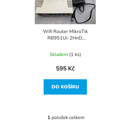
i
p
s
r
p
o
r
d
Wifi Router MikroTik
o
u
RB951Ui-2HnD,
d
k
600MHz, 128MB RAM,
u
t
RouterOS
Skladem
(1 ks)
k
ů
t
595 Kč
ů
DO KOŠÍKU
1
položek celkem
O
v