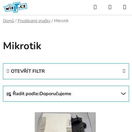
Přejít
Hledat
NÁKUP
na
KOŠÍK
obsah
Domů
/
Prodávané značky
/
Mikrotik
Mikrotik
OTEVŘÍT FILTR
Ř
Řadit podle:
Doporučujeme
a
z
V
e
ý
n
p
í