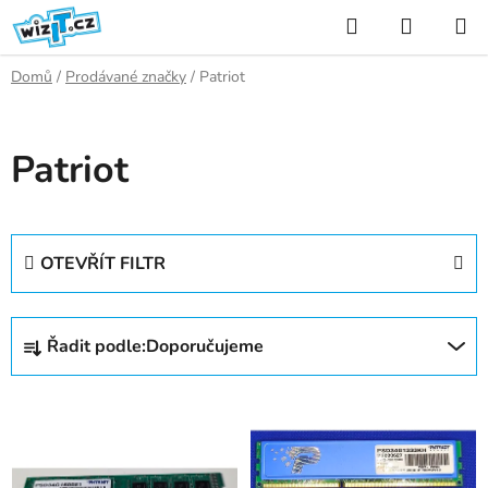
Přejít
Hledat
NÁKUP
na
KOŠÍK
obsah
Domů
/
Prodávané značky
/
Patriot
Patriot
OTEVŘÍT FILTR
Ř
Řadit podle:
Doporučujeme
a
z
V
e
ý
n
p
í