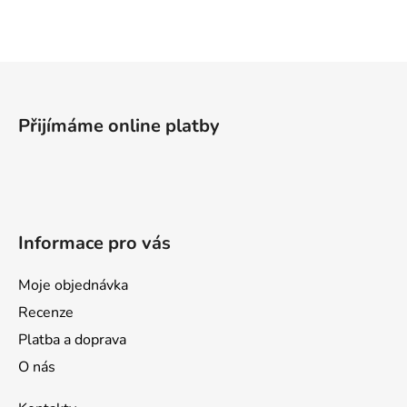
l
á
d
a
Z
c
á
í
p
p
Přijímáme online platby
a
r
v
t
k
í
y
v
Informace pro vás
ý
p
i
Moje objednávka
s
Recenze
u
Platba a doprava
O nás