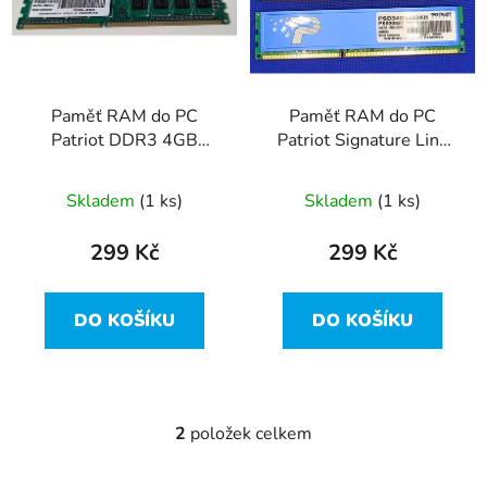
i
p
s
r
p
o
r
d
Paměť RAM do PC
Paměť RAM do PC
o
u
Patriot DDR3 4GB
Patriot Signature Line
d
k
1600MHz CL11
4GB (2x2GB) DDR3
u
t
PSD34G160081
1333
Skladem
(1 ks)
Skladem
(1 ks)
k
ů
t
299 Kč
299 Kč
ů
DO KOŠÍKU
DO KOŠÍKU
2
položek celkem
O
v