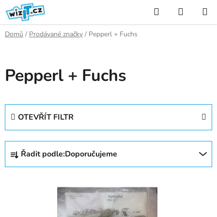
Přejít
Hledat
NÁKUP
na
KOŠÍK
obsah
Domů
/
Prodávané značky
/
Pepperl + Fuchs
Pepperl + Fuchs
OTEVŘÍT FILTR
Ř
Řadit podle:
Doporučujeme
a
z
V
e
ý
n
p
í