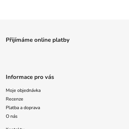
l
á
d
a
Z
c
á
í
p
p
Přijímáme online platby
a
r
v
t
k
í
y
v
Informace pro vás
ý
p
i
Moje objednávka
s
Recenze
u
Platba a doprava
O nás