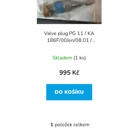
i
p
s
r
p
o
r
d
Valve plug PG 11 / KA
o
u
186F/00/en/08.01 /
d
k
52012030
u
t
Skladem
(1 ks)
k
ů
t
995 Kč
ů
DO KOŠÍKU
1
položek celkem
O
v