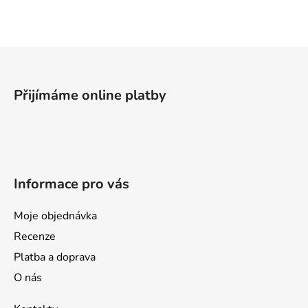
l
á
d
a
Z
c
á
í
p
p
Přijímáme online platby
a
r
v
t
k
í
y
v
Informace pro vás
ý
p
i
Moje objednávka
s
Recenze
u
Platba a doprava
O nás