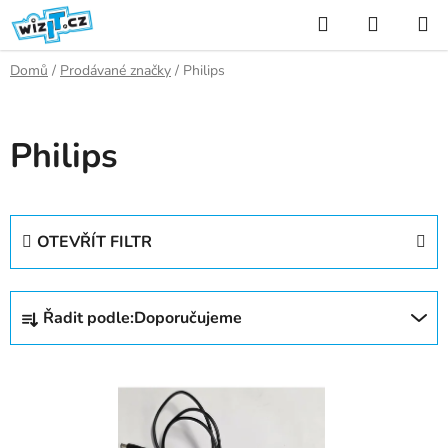
Přejít
Hledat
NÁKUP
na
KOŠÍK
obsah
Domů
/
Prodávané značky
/
Philips
Philips
OTEVŘÍT FILTR
Ř
Řadit podle:
Doporučujeme
a
z
V
e
ý
n
p
í