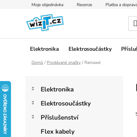
Přejít
Moje objednávka
Recenze
Platba a doprav
na
obsah
Elektronika
Elektrosoučástky
Příslu
Domů
/
Prodávané značky
/
Ramaxel
P
K
Přeskočit
o
Elektronika
a
kategorie
s
t
t
Elektrosoučástky
e
r
g
Příslušenství
a
o
r
n
Flex kabely
i
n