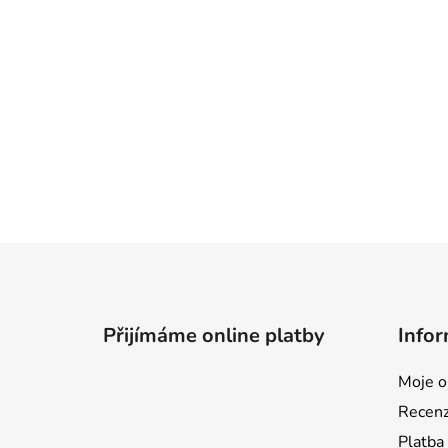
Z
á
p
Přijímáme online platby
Infor
a
t
Moje o
í
Recen
Platba