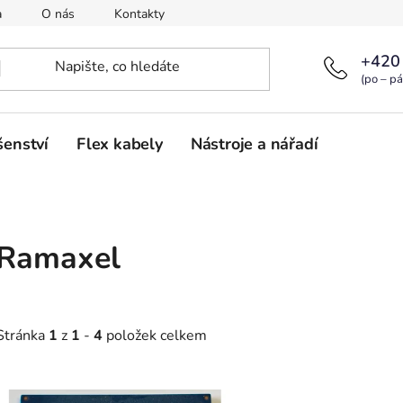
a
O nás
Kontakty
+420
(po – pá
šenství
Flex kabely
Nástroje a nářadí
Ramaxel
Stránka
1
z
1
-
4
položek celkem
V