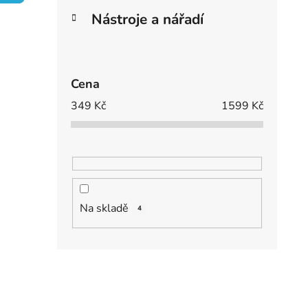
e
í
Nástroje a nářadí
p
i
a
n
e
Cena
l
349
Kč
1599
Kč
Na skladě
4