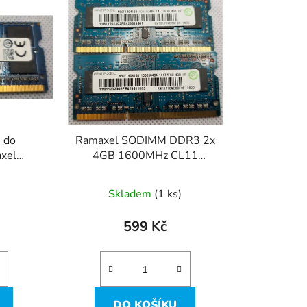
n
í
p
r
o
d
u
k
 do
Ramaxel SODIMM DDR3 2x
t
xel
4GB 1600MHz CL11
ů
 MHz)
RMT3170ME68F9F-1600 -
8GB !
Skladem
(1 ks)
599 Kč
DO KOŠÍKU