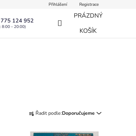
Přihlášení
Registrace
PRÁZDNÝ
 775 124 952
: 8:00 – 20:00)
NÁKUPNÍ
KOŠÍK
KOŠÍK
Ř
Řadit podle:
Doporučujeme
a
z
e