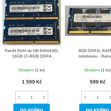
ý
p
s
p
r
o
d
Paměť RAM do NB RAMAXEL
8GB DDR3L RAM
u
16GB (2×8GB) DDR4
notebooku – Rama
k
2666MHz SO-DIMM
PC3L‑12800S (1600
t
Skladem
(1 ks)
Skladem
(1 ks)
ů
1 599 Kč
599 Kč
DO KOŠÍKU
DO KOŠÍKU