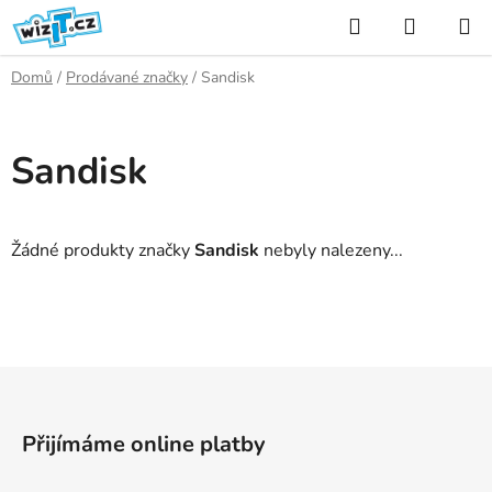
Přejít
Hledat
NÁKUP
na
KOŠÍK
obsah
Domů
/
Prodávané značky
/
Sandisk
Sandisk
Žádné produkty značky
Sandisk
nebyly nalezeny...
Z
á
p
Přijímáme online platby
a