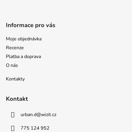
t
í
Informace pro vás
Moje objednávka
Recenze
Platba a doprava
O nás
Kontakty
Kontakt
urban.d
@
wizit.cz
775 124 952