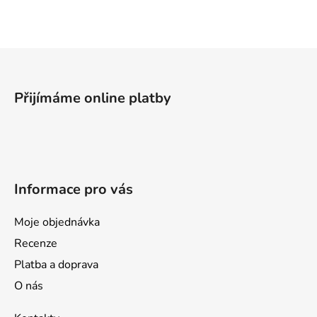
l
á
d
a
Z
c
á
í
p
p
Přijímáme online platby
a
r
v
t
k
í
y
v
Informace pro vás
ý
p
i
Moje objednávka
s
Recenze
u
Platba a doprava
O nás