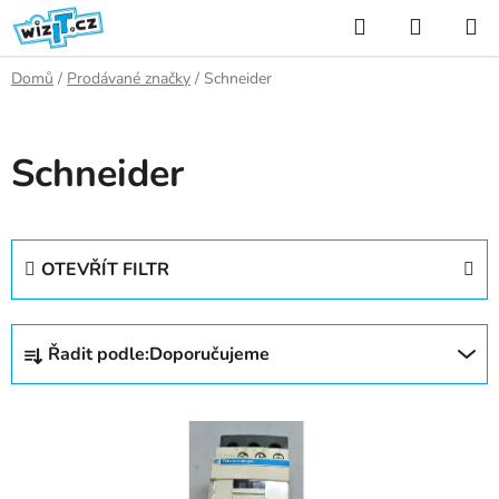
Přejít
Hledat
NÁKUP
na
KOŠÍK
obsah
Domů
/
Prodávané značky
/
Schneider
Schneider
OTEVŘÍT FILTR
Ř
Řadit podle:
Doporučujeme
a
z
V
e
ý
n
p
í