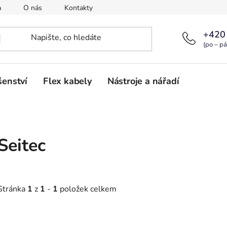
a
O nás
Kontakty
+420
(po – pá
šenství
Flex kabely
Nástroje a nářadí
Seitec
Stránka
1
z
1
-
1
položek celkem
V