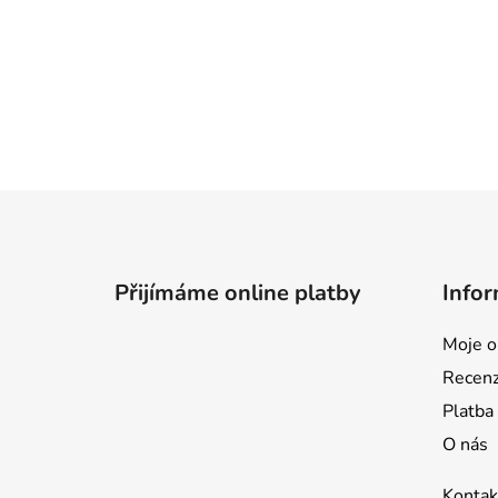
Z
á
p
Přijímáme online platby
Infor
a
t
Moje o
í
Recen
Platba
O nás
Kontak