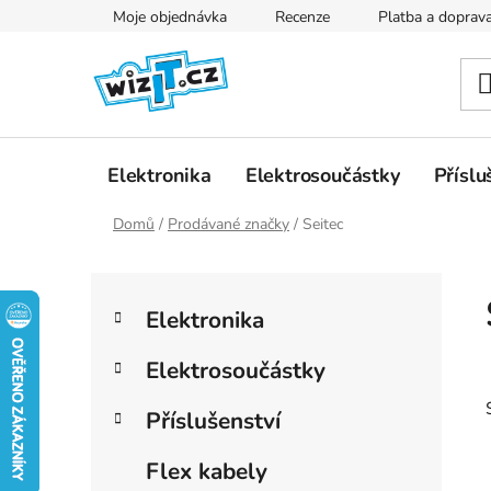
Přejít
Moje objednávka
Recenze
Platba a doprav
na
obsah
Elektronika
Elektrosoučástky
Příslu
Domů
/
Prodávané značky
/
Seitec
P
K
Přeskočit
o
Elektronika
a
kategorie
s
t
t
Elektrosoučástky
e
r
g
Příslušenství
a
o
r
n
Flex kabely
i
n