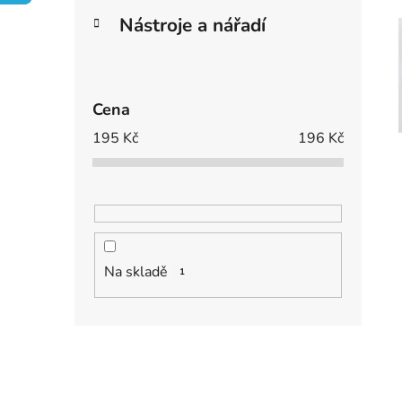
e
í
Nástroje a nářadí
p
i
a
n
e
Cena
l
195
Kč
196
Kč
Na skladě
1