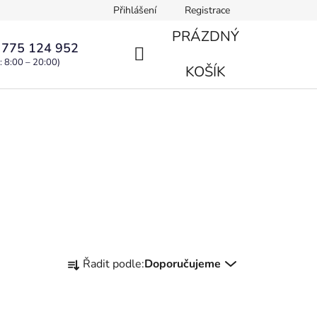
Přihlášení
Registrace
PRÁZDNÝ
 775 124 952
: 8:00 – 20:00)
NÁKUPNÍ
KOŠÍK
KOŠÍK
Ř
Řadit podle:
Doporučujeme
a
z
e