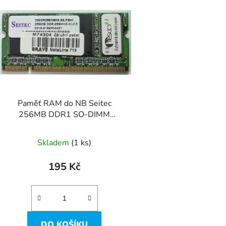
ý
p
s
p
r
o
d
Paměť RAM do NB Seitec
u
256MB DDR1 SO-DIMM
k
PC2100 266MHz CL2.5
t
Skladem
(1 ks)
ů
195 Kč
DO KOŠÍKU