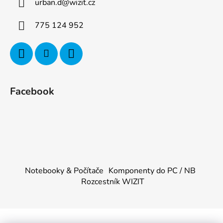
urban.d
@
wizit.cz
775 124 952
Facebook
Notebooky & Počítače
Komponenty do PC / NB
Rozcestník WIZIT