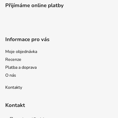
p
Přijímáme online platby
a
t
í
Informace pro vás
Moje objednávka
Recenze
Platba a doprava
O nás
Kontakty
Kontakt