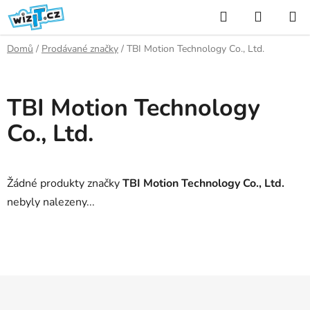
Přejít
Hledat
NÁKUP
na
KOŠÍK
obsah
Domů
/
Prodávané značky
/
TBI Motion Technology Co., Ltd.
TBI Motion Technology
Co., Ltd.
Žádné produkty značky
TBI Motion Technology Co., Ltd.
nebyly nalezeny...
Z
á