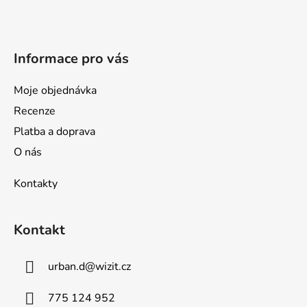
t
í
Informace pro vás
Moje objednávka
Recenze
Platba a doprava
O nás
Kontakty
Kontakt
urban.d
@
wizit.cz
775 124 952