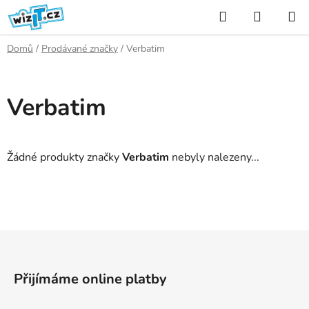
Přejít
Hledat
NÁKUP
na
KOŠÍK
obsah
Domů
/
Prodávané značky
/
Verbatim
Verbatim
Žádné produkty značky
Verbatim
nebyly nalezeny...
Z
á
p
Přijímáme online platby
a