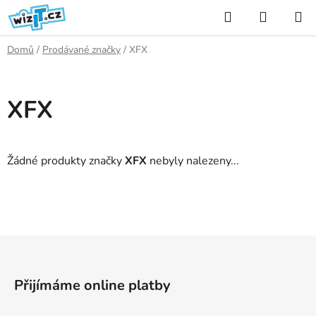
Přejít
Hledat
NÁKUP
na
KOŠÍK
obsah
Domů
/
Prodávané značky
/
XFX
XFX
Žádné produkty značky
XFX
nebyly nalezeny...
Z
á
p
Přijímáme online platby
a