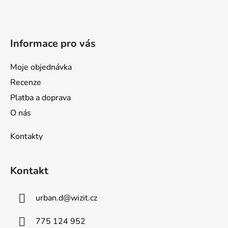
t
í
Informace pro vás
Moje objednávka
Recenze
Platba a doprava
O nás
Kontakty
Kontakt
urban.d
@
wizit.cz
775 124 952