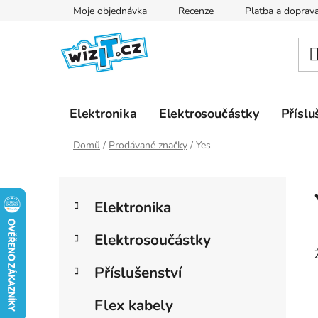
Přejít
Moje objednávka
Recenze
Platba a doprav
na
obsah
Elektronika
Elektrosoučástky
Příslu
Domů
/
Prodávané značky
/
Yes
P
K
Přeskočit
o
Elektronika
a
kategorie
s
t
t
Elektrosoučástky
e
r
g
Příslušenství
a
o
r
n
Flex kabely
i
n