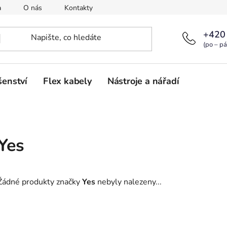
a
O nás
Kontakty
+420
(po – pá
šenství
Flex kabely
Nástroje a nářadí
Yes
Žádné produkty značky
Yes
nebyly nalezeny...