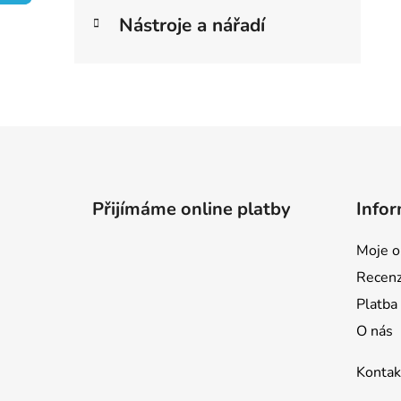
e
í
Nástroje a nářadí
p
a
n
e
l
Z
á
p
Přijímáme online platby
Infor
a
t
Moje o
í
Recen
Platba
O nás
Kontak