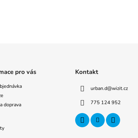
mace pro vás
Kontakt
bjednávka
urban.d
@
wizit.cz
ze
775 124 952
 a doprava
ty