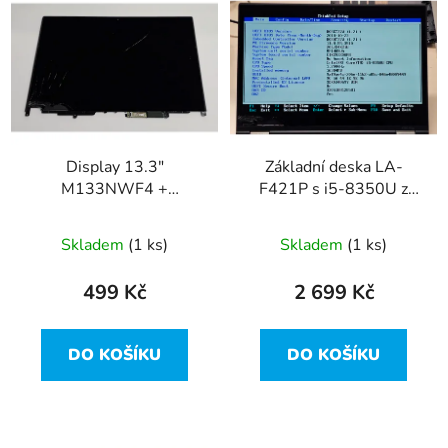
ý
r
p
o
i
d
s
u
p
k
r
t
Display 13.3"
Základní deska LA-
o
ů
M133NWF4 +
F421P s i5-8350U z
d
poškozený dotyk z
Lenovo ThinkPad X380
u
Lenovo ThinkPad X380
Yoga
Skladem
(1 ks)
Skladem
(1 ks)
k
Yoga
t
499 Kč
2 699 Kč
ů
DO KOŠÍKU
DO KOŠÍKU