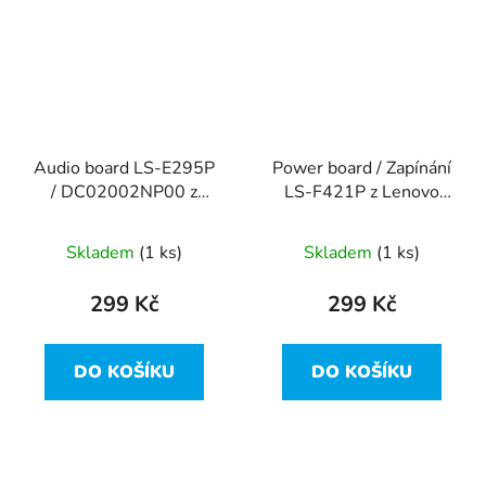
Audio board LS-E295P
Power board / Zapínání
/ DC02002NP00 z
LS-F421P z Lenovo
Lenovo ThinkPad X380
ThinkPad X380 Yoga
Yoga
Skladem
(1 ks)
Skladem
(1 ks)
299 Kč
299 Kč
DO KOŠÍKU
DO KOŠÍKU