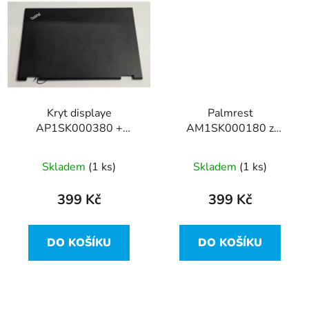
Kryt displaye
Palmrest
AP1SK000380 +
AM1SK000180 z
AQ1SK000360 z
Lenovo ThinkPad X380
Lenovo ThinkPad X380
Yoga
Skladem
(1 ks)
Skladem
(1 ks)
Yoga
399 Kč
399 Kč
DO KOŠÍKU
DO KOŠÍKU