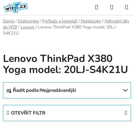
Přejít
Hledat
NÁKUP
na
KOŠÍK
obsah
Domů
/
Elektronika
/
Počítače a kancelář
/
Notebooky
/
Náhradní díly
do NTB
/
Lenovo
/
Lenovo ThinkPad X380 Yoga model: 20LJ-
S4K21U
Lenovo ThinkPad X380
Yoga model: 20LJ-S4K21U
Ř
Řadit podle:
Nejprodávanější
a
z
e
OTEVŘÍT FILTR
n
í
V
p