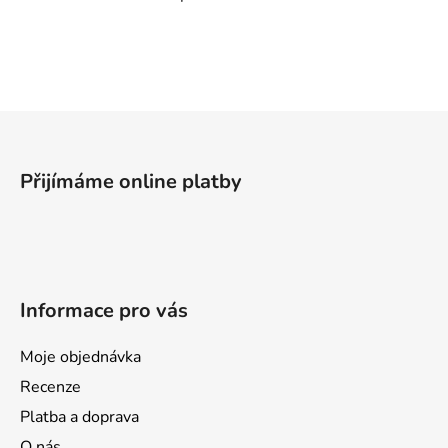
O
v
l
á
d
a
Z
c
á
í
p
p
Přijímáme online platby
a
r
v
t
k
í
y
v
Informace pro vás
ý
p
i
Moje objednávka
s
Recenze
u
Platba a doprava
O nás