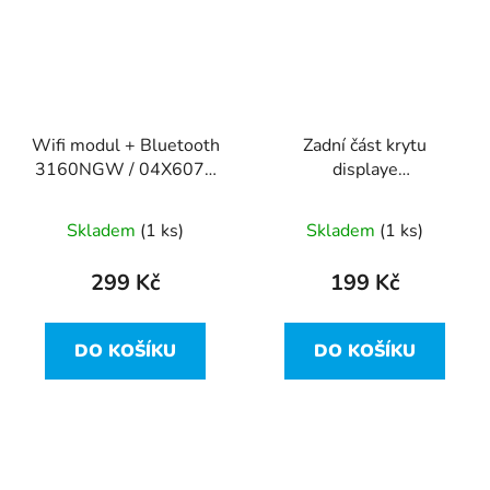
Wifi modul + Bluetooth
Zadní část krytu
3160NGW / 04X6076
displaye
z Lenovo Yoga 3 14
AP0YC000500 z
Lenovo Yoga 3 14
Skladem
(1 ks)
Skladem
(1 ks)
299 Kč
199 Kč
DO KOŠÍKU
DO KOŠÍKU