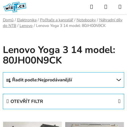
Přejít
Hledat
NÁKUP
na
KOŠÍK
obsah
Domů
/
Elektronika
/
Počítače a kancelář
/
Notebooky
/
Náhradní díly
do NTB
/
Lenovo
/
Lenovo Yoga 3 14 model: 80JH00N9CK
Lenovo Yoga 3 14 model:
80JH00N9CK
Ř
Řadit podle:
Nejprodávanější
a
z
e
OTEVŘÍT FILTR
n
í
V
p
ý