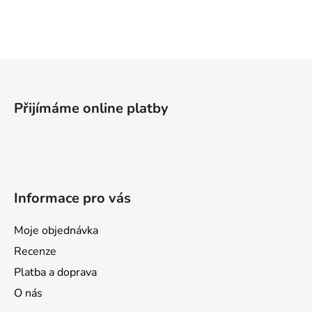
l
á
d
a
Z
c
á
í
p
p
Přijímáme online platby
a
r
v
t
k
í
y
v
Informace pro vás
ý
p
i
Moje objednávka
s
Recenze
u
Platba a doprava
O nás