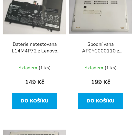
r
p
o
i
d
s
u
p
k
r
t
Baterie netestovaná
Spodní vana
o
ů
L14M4P72 z Lenovo
AP0YC000110 z
d
Yoga 3 14 vada
Lenovo Yoga 3 14 vada
u
Skladem
(1 ks)
Skladem
(1 ks)
k
t
149 Kč
199 Kč
ů
DO KOŠÍKU
DO KOŠÍKU