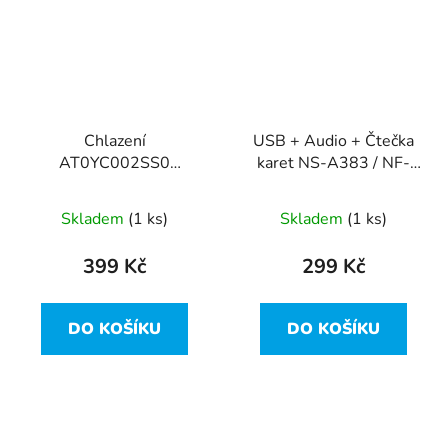
Chlazení
USB + Audio + Čtečka
AT0YC002SS0
karet NS-A383 / NF-
ventilátor EG50050S1-
A381 z Lenovo Yoga 3
C620-S9A z Lenovo
14
Skladem
(1 ks)
Skladem
(1 ks)
Yoga 3 14
399 Kč
299 Kč
DO KOŠÍKU
DO KOŠÍKU