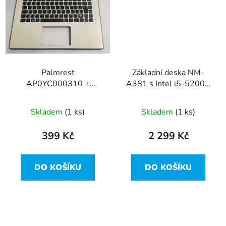
Palmrest
Základní deska NM-
AP0YC000310 +
A381 s Intel i5-5200U
klávesnice z Lenovo
z Lenovo Yoga 3 14
Yoga 3 14 vada
Skladem
(1 ks)
Skladem
(1 ks)
399 Kč
2 299 Kč
DO KOŠÍKU
DO KOŠÍKU