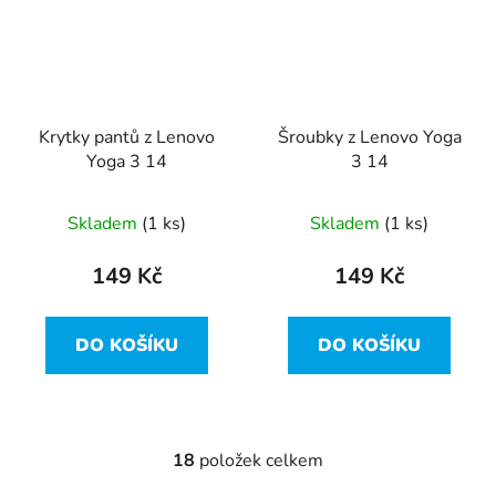
Krytky pantů z Lenovo
Šroubky z Lenovo Yoga
Yoga 3 14
3 14
Skladem
(1 ks)
Skladem
(1 ks)
149 Kč
149 Kč
DO KOŠÍKU
DO KOŠÍKU
18
položek celkem
O
v